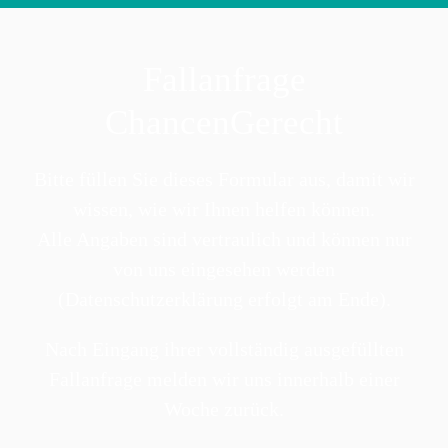
Fallanfrage
ChancenGerecht
Bitte füllen Sie dieses Formular aus, damit wir
wissen, wie wir Ihnen helfen können.
Alle Angaben sind vertraulich und können nur
von uns eingesehen werden
(Datenschutzerklärung erfolgt am Ende).
Nach Eingang ihrer vollständig ausgefüllten
Fallanfrage melden wir uns innerhalb einer
Woche zurück.