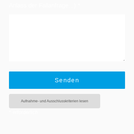
Anlass der Fallanfrage...)
*
Senden
Aufnahme- und Ausschlusskriterien lesen
* erforderlich