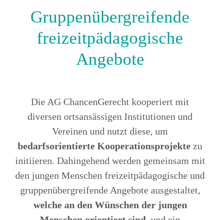
zu sichern und überflüssige
Jugendwohngemeinschaft nicht mehr
. Der Mehrbedarf wird
hinausgeht
Gruppenübergreifende
Beziehungsabbrüche zu vermeiden.
ambulante
benötigen, eine
notwendig, wenn besondere
nach § 30 SGB VIII i.
Nachbetreuung
freizeitpädagogische
Herausforderungen oder
V. m. § 41 SGB VIII zur Verfügung.
Einschränkungen eine intensivere oder
Angebote
Unter Einbeziehung der
mit
spe­zifischere Förderung erfordern,
lebensweltorientierten Möglichkeiten
dem Ziel Teilhabe und
zur Verselbständigung wird bei
Chancengleichheit zu ermöglichen,
zunehmender Eigenverantwortlichkeit
Die AG ChancenGerecht kooperiert mit
Entwicklung zu sichern und den
die Intensität des Settings reduziert,
diversen ortsansässigen Institutionen und
.
Schutzauftrag zu gewährleisten
Ziel den
mit dem
Vereinen und nutzt diese, um
Verselbständigungsprozess zu
bedarfsorientierte Kooperationsprojekte
zu
.
internalisieren
initiieren. Dahingehend werden gemeinsam mit
den jungen Menschen freizeitpädagogische und
gruppenübergreifende Angebote ausgestaltet,
welche an den Wünschen der jungen
Menschen orientiert sind
, und ein