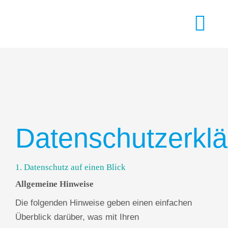
Skip
to
Togg
content
Navi
STARTSEITE
ANGEBOTE
Datenschutzerkl
SCHWERPUNKTE
TEAM
1. Datenschutz auf einen Blick
Allgemeine Hinweise
FALLA
Die folgenden Hinweise geben einen einfachen
Überblick darüber, was mit Ihren